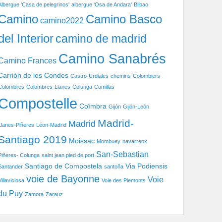
Albergue 'Casa de pelegrinos'
albergue 'Osa de Andara'
Bilbao
Camino Basco
Camino
camino2022
del Interior
camino de madrid
Camino Sanabrés
Camino Frances
Carrión de los Condes
Castro-Urdiales
chemins
Colombiers
Colombres
Colombres-Llanes
Colunga
Comillas
Compostelle
Coïmbra
Gijón
Gijón-León
Madrid-
Madrid
Llanes-Piñeres
Léon-Madrid
Santiago 2019
Moissac
Mombuey
navarrenx
San-Sebastian
Piñeres- Colunga
saint jean pied de port
Santiago de Compostela
Via Podiensis
Santander
santoña
voie de Bayonne
Voie
Villaviciosa
Voie des Piemonts
du Puy
Zamora
Zarauz