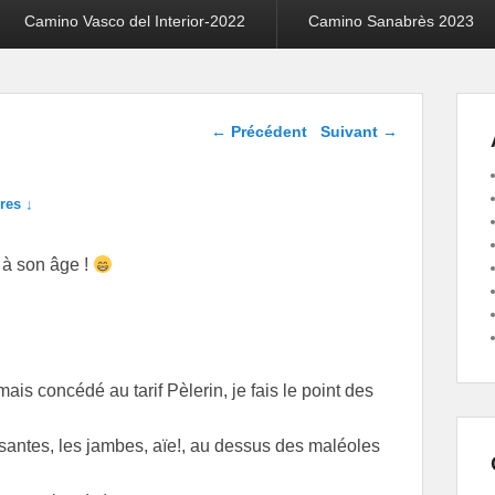
Camino Vasco del Interior-2022
Camino Sanabrès 2023
Navigation dans les
←
Précédent
Suivant
→
articles
res ↓
 à son âge !
is concédé au tarif Pèlerin, je fais le point des
santes, les jambes, aïe!, au dessus des maléoles