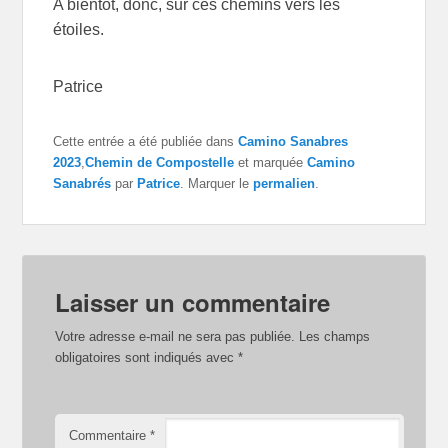
A bientôt, donc, sur ces chemins vers les
étoiles.
Patrice
Cette entrée a été publiée dans
Camino Sanabres
2023
,
Chemin de Compostelle
et marquée
Camino
Sanabrés
par
Patrice
. Marquer le
permalien
.
Laisser un commentaire
Votre adresse e-mail ne sera pas publiée.
Les champs
obligatoires sont indiqués avec
*
Commentaire
*