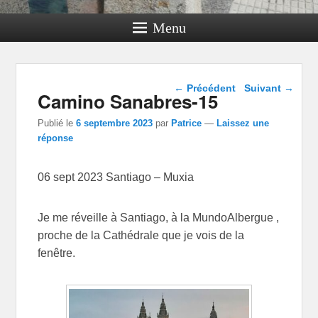
Menu
Navigation dans les
←
Précédent
Suivant
→
Camino Sanabres-15
articles
Publié le
6 septembre 2023
par
Patrice
—
Laissez une
réponse
06 sept 2023 Santiago – Muxia
Je me réveille à Santiago, à la MundoAlbergue ,
proche de la Cathédrale que je vois de la
fenêtre.