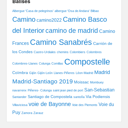
Balises
Albergue 'Casa de pelegrinos'
albergue 'Osa de Andara'
Bilbao
Camino Basco
Camino
camino2022
del Interior
camino de madrid
Camino
Camino Sanabrés
Frances
Carrión de
los Condes
Castro-Urdiales
chemins
Colombiers
Colombres
Compostelle
Colombres-Llanes
Colunga
Comillas
Madrid
Coïmbra
Gijón
Gijón-León
Llanes-Piñeres
Léon-Madrid
Madrid-Santiago 2019
Moissac
Mombuey
San-Sebastian
navarrenx
Piñeres- Colunga
saint jean pied de port
Santiago de Compostela
Via Podiensis
Santander
santoña
voie de Bayonne
Voie du
Villaviciosa
Voie des Piemonts
Puy
Zamora
Zarauz