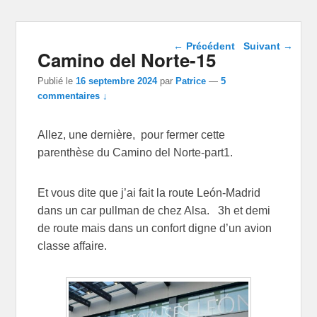
Navigation dans les
←
Précédent
Suivant
→
Camino del Norte-15
articles
Publié le
16 septembre 2024
par
Patrice
—
5
commentaires ↓
Allez, une dernière, pour fermer cette
parenthèse du Camino del Norte-part1.
Et vous dite que j’ai fait la route León-Madrid
dans un car pullman de chez Alsa. 3h et demi
de route mais dans un confort digne d’un avion
classe affaire.