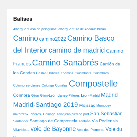
Balises
Albergue 'Casa de pelegrinos'
albergue 'Osa de Andara'
Bilbao
Camino Basco
Camino
camino2022
del Interior
camino de madrid
Camino
Camino Sanabrés
Frances
Carrión de
los Condes
Castro-Urdiales
chemins
Colombiers
Colombres
Compostelle
Colombres-Llanes
Colunga
Comillas
Madrid
Coïmbra
Gijón
Gijón-León
Llanes-Piñeres
Léon-Madrid
Madrid-Santiago 2019
Moissac
Mombuey
San-Sebastian
navarrenx
Piñeres- Colunga
saint jean pied de port
Santiago de Compostela
Via Podiensis
Santander
santoña
voie de Bayonne
Voie du
Villaviciosa
Voie des Piemonts