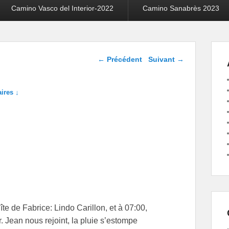
Camino Vasco del Interior-2022
Camino Sanabrès 2023
Navigation dans les
←
Précédent
Suivant
→
articles
ires ↓
te de Fabrice: Lindo Carillon, et à 07:00,
r. Jean nous rejoint, la pluie s’estompe