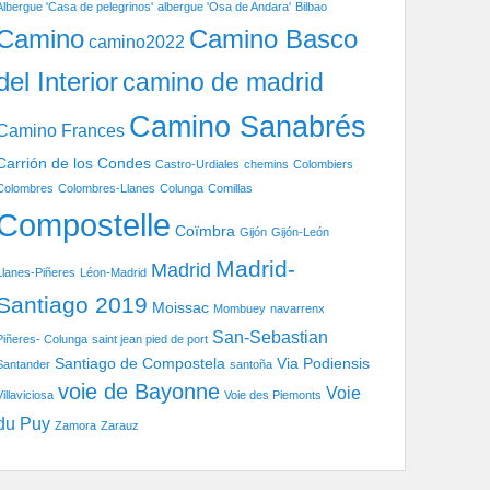
Albergue 'Casa de pelegrinos'
albergue 'Osa de Andara'
Bilbao
Camino Basco
Camino
camino2022
del Interior
camino de madrid
Camino Sanabrés
Camino Frances
Carrión de los Condes
Castro-Urdiales
chemins
Colombiers
Colombres
Colombres-Llanes
Colunga
Comillas
Compostelle
Coïmbra
Gijón
Gijón-León
Madrid-
Madrid
Llanes-Piñeres
Léon-Madrid
Santiago 2019
Moissac
Mombuey
navarrenx
San-Sebastian
Piñeres- Colunga
saint jean pied de port
Santiago de Compostela
Via Podiensis
Santander
santoña
voie de Bayonne
Voie
Villaviciosa
Voie des Piemonts
du Puy
Zamora
Zarauz