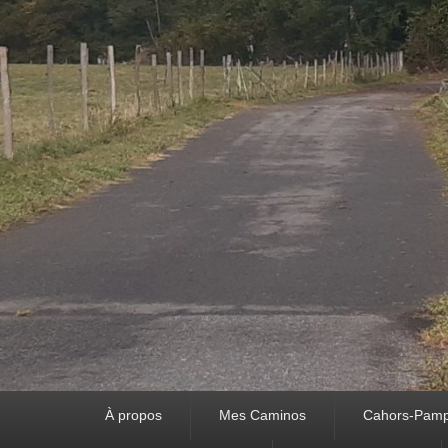
Premier
À propos
Mes Caminos
Cahors-Pamp
menu