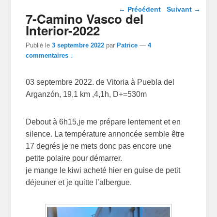
Navigation dans les
←
Précédent
Suivant
→
7-Camino Vasco del
articles
Interior-2022
Publié le
3 septembre 2022
par
Patrice
—
4
commentaires ↓
03 septembre 2022. de Vitoria à Puebla del
Arganzón, 19,1 km ,4,1h, D+=530m
Debout à 6h15,je me prépare lentement et en
silence. La température annoncée semble être
17 degrés je ne mets donc pas encore une
petite polaire pour démarrer.
je mange le kiwi acheté hier en guise de petit
déjeuner et je quitte l’albergue.