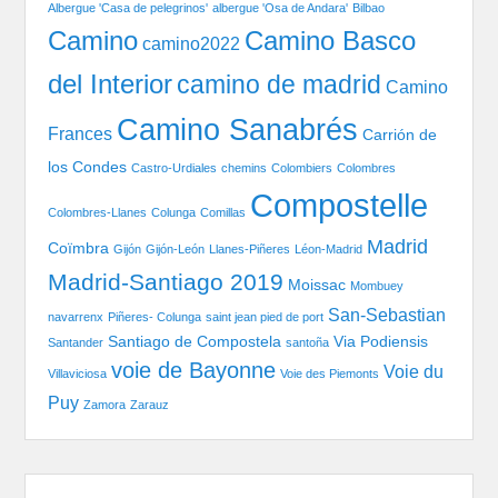
Albergue 'Casa de pelegrinos'
albergue 'Osa de Andara'
Bilbao
Camino Basco
Camino
camino2022
del Interior
camino de madrid
Camino
Camino Sanabrés
Frances
Carrión de
los Condes
Castro-Urdiales
chemins
Colombiers
Colombres
Compostelle
Colombres-Llanes
Colunga
Comillas
Madrid
Coïmbra
Gijón
Gijón-León
Llanes-Piñeres
Léon-Madrid
Madrid-Santiago 2019
Moissac
Mombuey
San-Sebastian
navarrenx
Piñeres- Colunga
saint jean pied de port
Santiago de Compostela
Via Podiensis
Santander
santoña
voie de Bayonne
Voie du
Villaviciosa
Voie des Piemonts
Puy
Zamora
Zarauz