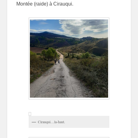
Montée (raide) à Cirauqui.
Cirauqui…la-haut.