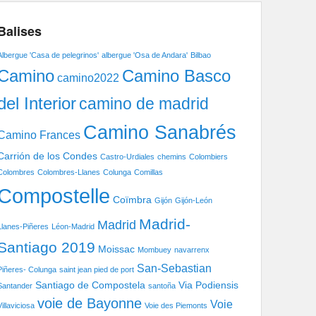
Balises
Albergue 'Casa de pelegrinos'
albergue 'Osa de Andara'
Bilbao
Camino Basco
Camino
camino2022
del Interior
camino de madrid
Camino Sanabrés
Camino Frances
Carrión de los Condes
Castro-Urdiales
chemins
Colombiers
Colombres
Colombres-Llanes
Colunga
Comillas
Compostelle
Coïmbra
Gijón
Gijón-León
Madrid-
Madrid
Llanes-Piñeres
Léon-Madrid
Santiago 2019
Moissac
Mombuey
navarrenx
San-Sebastian
Piñeres- Colunga
saint jean pied de port
Santiago de Compostela
Via Podiensis
Santander
santoña
voie de Bayonne
Voie
Villaviciosa
Voie des Piemonts