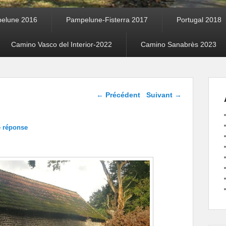
elune 2016
Pampelune-Fisterra 2017
Portugal 2018
Camino Vasco del Interior-2022
Camino Sanabrès 2023
Navigation dans les
←
Précédent
Suivant
→
articles
e réponse