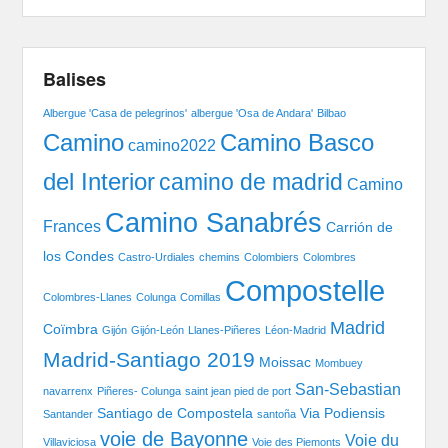
Balises
Albergue 'Casa de pelegrinos'
albergue 'Osa de Andara'
Bilbao
Camino Basco
Camino
camino2022
del Interior
camino de madrid
Camino
Camino Sanabrés
Frances
Carrión de
los Condes
Castro-Urdiales
chemins
Colombiers
Colombres
Compostelle
Colombres-Llanes
Colunga
Comillas
Madrid
Coïmbra
Gijón
Gijón-León
Llanes-Piñeres
Léon-Madrid
Madrid-Santiago 2019
Moissac
Mombuey
San-Sebastian
navarrenx
Piñeres- Colunga
saint jean pied de port
Santiago de Compostela
Via Podiensis
Santander
santoña
voie de Bayonne
Voie du
Villaviciosa
Voie des Piemonts