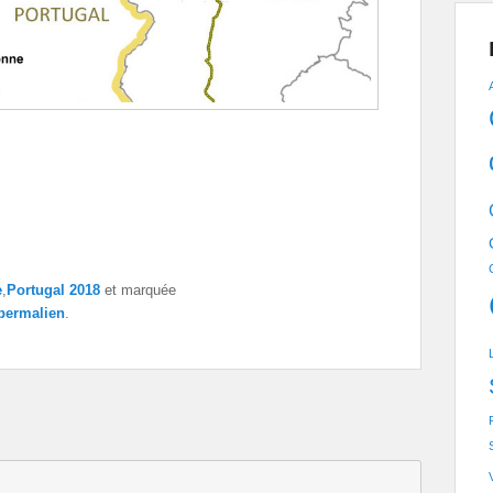
e
,
Portugal 2018
et marquée
permalien
.