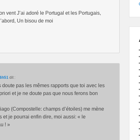
n vent J’ai adoré le Portugal et les Portugais,
d’abord, Un bisou de moi
16h51
dit :
s doute pas les mêmes rapports que toi avec les
-priori et je ne doute pas que nous ferons bon
tiago (Compostelle: champs d’étoiles) me mène
 et je pourrai enfin dire, moi aussi: « le
au ! »