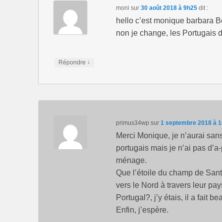
moni
sur
30 août 2018 à 9h25
dit :
hello c’est monique barbara Bo
non je change, les Portugais 
↓
Répondre
primus34wp
sur
1 septembre 2018 à 
Merci Monique, je n’aurai san
portugais mais je n’ai pas d’a
ménage.
Que l’étoile du champ de San
vers le Nord à travers leur pays
Portugal?, j’y étais, il a fait be
Enfin, j’espère.