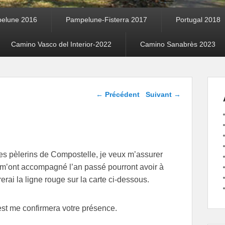
elune 2016
Pampelune-Fisterra 2017
Portugal 2018
Camino Vasco del Interior-2022
Camino Sanabrès 2023
Navigation dans les
←
Précédent
Suivant
→
articles
es pèlerins de Compostelle, je veux m’assurer
i m’ont accompagné l’an passé pourront avoir à
rai la ligne rouge sur la carte ci-dessous.
est me confirmera votre présence.