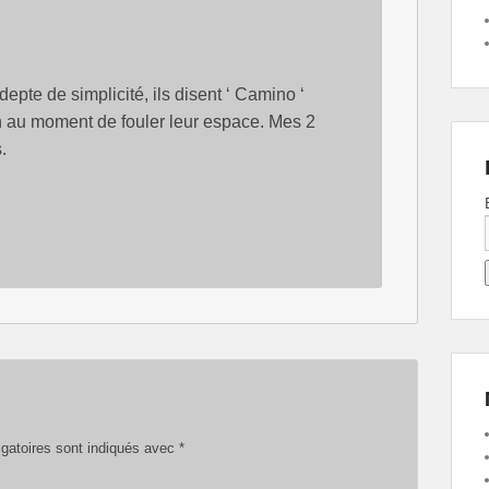
pte de simplicité, ils disent ‘ Camino ‘
n au moment de fouler leur espace. Mes 2
.
gatoires sont indiqués avec
*