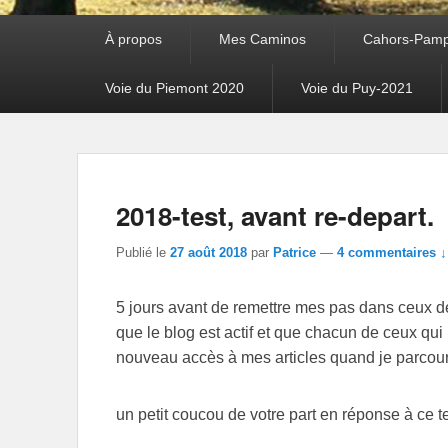
Premier
À propos
Mes Caminos
Cahors-Pamp
menu
Voie du Piemont 2020
Voie du Puy-2021
2018-test, avant re-depart.
Publié le
27 août 2018
par
Patrice
—
4 commentaires ↓
5 jours avant de remettre mes pas dans ceux d
que le blog est actif et que chacun de ceux qu
nouveau accès à mes articles quand je parcoure
un petit coucou de votre part en réponse à ce t