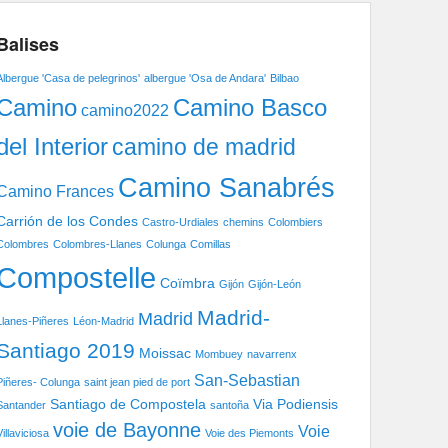
Balises
Albergue 'Casa de pelegrinos'
albergue 'Osa de Andara'
Bilbao
Camino Basco
Camino
camino2022
del Interior
camino de madrid
Camino Sanabrés
Camino Frances
Carrión de los Condes
Castro-Urdiales
chemins
Colombiers
Colombres
Colombres-Llanes
Colunga
Comillas
Compostelle
Coïmbra
Gijón
Gijón-León
Madrid-
Madrid
Llanes-Piñeres
Léon-Madrid
Santiago 2019
Moissac
Mombuey
navarrenx
San-Sebastian
Piñeres- Colunga
saint jean pied de port
Santiago de Compostela
Via Podiensis
Santander
santoña
voie de Bayonne
Voie
Villaviciosa
Voie des Piemonts